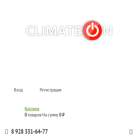
Кондиционеры и сплит-системы, газовые котлы, тепловые завесы, водяные
тепловентиляторы для квартиры, дома, офиса с доставкой в Краснодар и по
всей России.
Climate for life
Вход
Регистрация
Корзина
0
товаров
На сумму
0 ₽
8 928 331-64-77