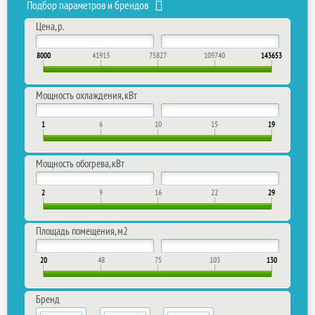
Подбор параметров и брендов
Цена, р.
8000
41913
75827
109740
143653
Мощность охлаждения, кВт
1
6
10
15
19
Мощность обогрева, кВт
2
9
16
22
29
Площадь помещения, м2
20
48
75
103
130
Бренд