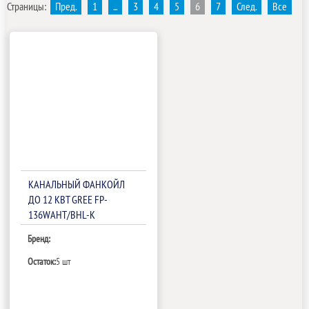
Страницы:
Пред.
1
...
3
4
5
6
7
След.
Все
КАНАЛЬНЫЙ ФАНКОЙЛ
ДО 12 КВТ GREE FP-
136WAHT/BHL-K
Бренд:
Остаток:
5 шт