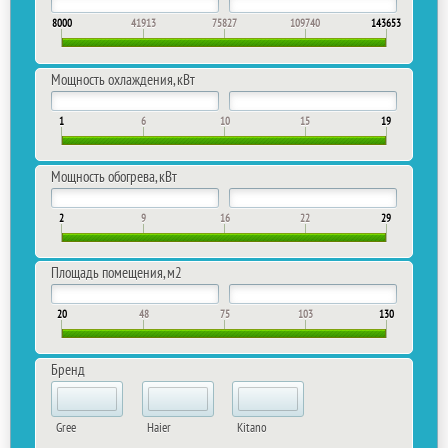
8000
41913
75827
109740
143653
Мощность охлаждения, кВт
1
6
10
15
19
Мощность обогрева, кВт
2
9
16
22
29
Площадь помещения, м2
20
48
75
103
130
Бренд
Gree
Haier
Kitano