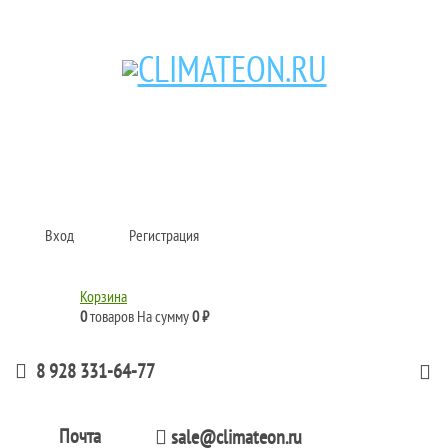
Кондиционеры и сплит-системы, газовые котлы, тепловые завесы, водяные
тепловентиляторы для квартиры, дома, офиса с доставкой в Краснодар и по
всей России.
Climate for life
Вход
Регистрация
Корзина
0
товаров
На сумму
0 ₽
8 928 331-64-77
Почта
sale@climateon.ru