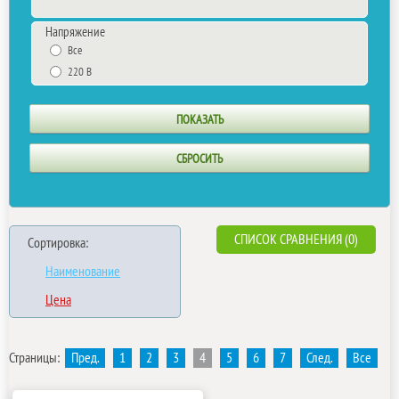
Напряжение
Все
220 В
СПИСОК СРАВНЕНИЯ (0)
Сортировка:
Наименование
Цена
Страницы:
Пред.
1
2
3
4
5
6
7
След.
Все