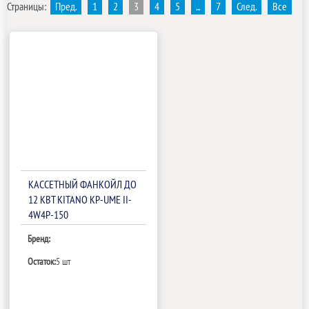
Страницы:
Пред.
1
2
3
4
5
...
7
След.
Все
КАССЕТНЫЙ ФАНКОЙЛ ДО
12 КВТ KITANO KP-UME II-
4W4P-150
Бренд:
Остаток:
5 шт