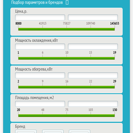
Подбор параметров и брендов
Цена, р.
8000
41913
75827
109740
143653
Мощность охлаждения, кВт
1
6
10
15
19
Мощность обогрева, кВт
2
9
16
22
29
Площадь помещения, м2
20
48
75
103
130
Бренд