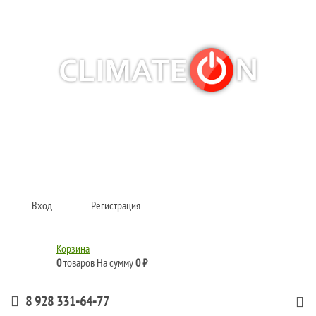
Кондиционеры и сплит-системы, газовые котлы, тепловые завесы, водяные
тепловентиляторы для квартиры, дома, офиса с доставкой в Краснодар и по
всей России.
Climate for life
Вход
Регистрация
Корзина
0
товаров
На сумму
0 ₽
8 928 331-64-77