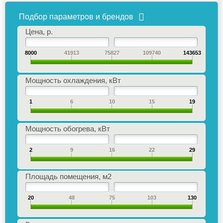
Подбор параметров и брендов
Цена, р.
8000
41913
75827
109740
143653
Мощность охлаждения, кВт
1
6
10
15
19
Мощность обогрева, кВт
2
9
16
22
29
Площадь помещения, м2
20
48
75
103
130