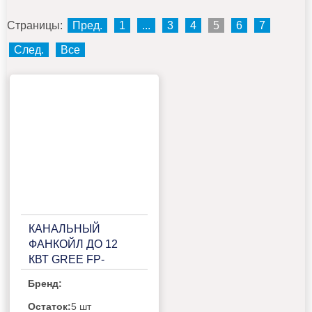
Страницы:
Пред.
1
...
3
4
5
6
7
След.
Все
КАНАЛЬНЫЙ
ФАНКОЙЛ ДО 12
КВТ GREE FP-
170WAH/GHL-K
Бренд:
Остаток:
5 шт