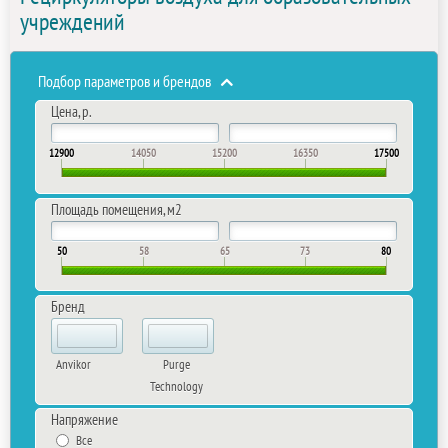
учреждений
Подбор параметров и брендов
Цена, р.
12900
14050
15200
16350
17500
Площадь помещения, м2
50
58
65
73
80
Бренд
Anvikor
Purge
Technology
Напряжение
Все