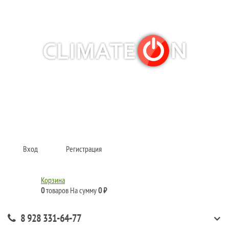
Кондиционеры и сплит-системы, газовые котлы, тепловые завесы, водяные
тепловентиляторы для квартиры, дома, офиса с доставкой в Краснодар и по
всей России.
Climate for life
Вход
Регистрация
Корзина
0
товаров
На сумму
0 ₽
8 928 331-64-77