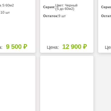
а S 60м2
Цвет: Черный
Серия:
Сери
(S до 60м2)
:
10 шт
Остаток:
9 шт
Остат
9 500 ₽
12 900 ₽
а:
Цена:
Це