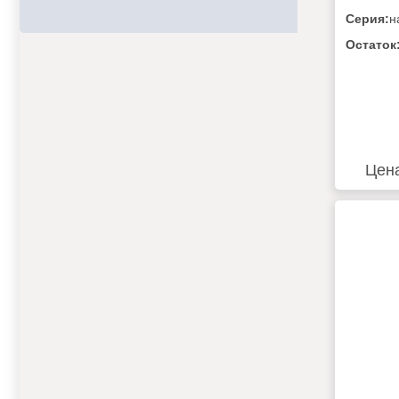
Серия:
н
Остаток
Цен