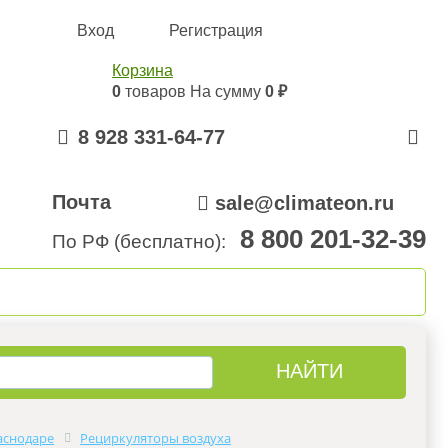
Вход
Регистрация
Корзина
0
товаров
На сумму
0 ₽
8 928 331-64-77
Почта
sale@climateon.ru
8 800 201-32-39
По РФ (бесплатно):
онтажа
Акции
Контакты
аснодаре
Рециркуляторы воздуха