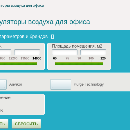
торы воздуха для офиса
уляторы воздуха для офиса
параметров и брендов
.
Площадь помещения, м2
0850
12200
13550
14900
60
75
90
105
120
Anvikor
Purge Technology
жение
 В